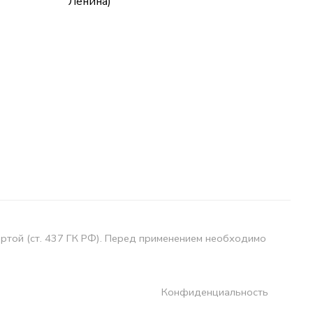
Ленина)
ертой (ст. 437 ГК РФ). Перед применением необходимо
Конфиденциальность