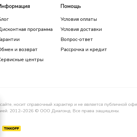
Информация
Помощь
Блог
Условия оплаты
Дисконтная программа
Условия доставки
Гарантии
Вопрос-ответ
Обмен и возврат
Рассрочка и кредит
Сервисные центры
сайте, носит справочный характер и не является публичной оф
кцией. 2012–2026 © ООО Диалэнд. Все права защищены.