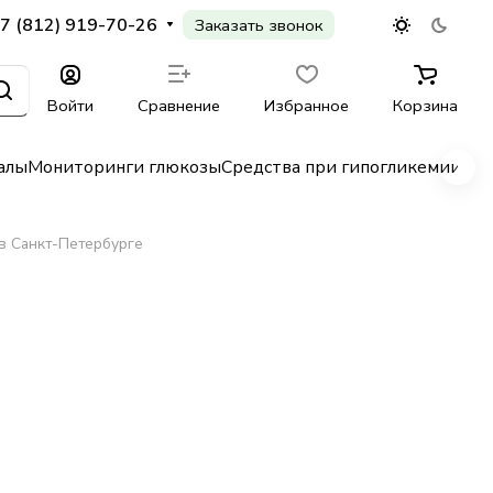
7 (812) 919-70-26
Заказать звонок
Войти
Сравнение
Избранное
Корзина
алы
Мониторинги глюкозы
Средства при гипогликемии
Гл
в Санкт-Петербурге