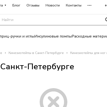
+
та
Блог
Отзывы
Новости
Контакты
риц-ручки и иглы
Инсулиновые помпы
Расходные матери
ге
Кинезиотейпы в Санкт-Петербурге
Кинезиотейпы для ног 
 Санкт-Петербурге