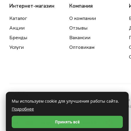
Интернет-магазин
Компания
Каталог
О компании
Акции
Отзывы
Бренды
Вакансии
Услуги
Оптовикам
Информация о товарах и услугах, размещенная на данном 
Мы используем cookie для улучшения работы сайта.
проконсультироваться с врачом и ознакомиться с инстру
Подробнее
Принять всё