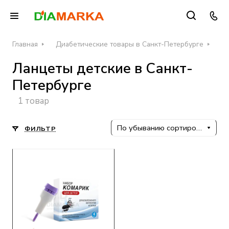
Главная
Диабетические товары в Санкт-Петербурге
Ла
Ланцеты детские в Санкт-
Петербурге
1 товар
По убыванию сортировки
ФИЛЬТР