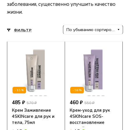
заболевания, существенно улучшить качество
жизни.
По убыванию сортировки
ФИЛЬТР
-15%
-16%
485 ₽
460 ₽
570 ₽
550 ₽
Крем Заживление
Крем-уход для рук
4SKINcare для рук и
4SKINcare SOS-
тела, 75мл
восстановление
ногтей и кутикулы,