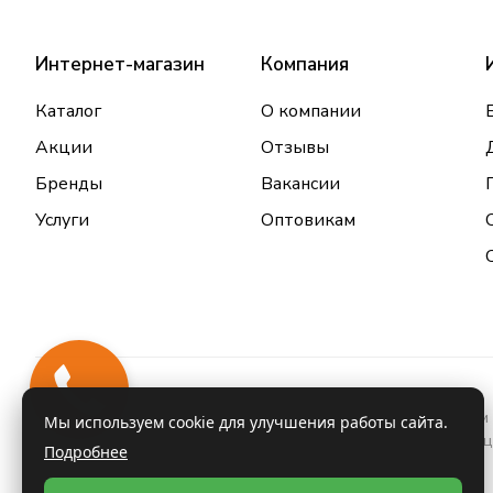
Интернет-магазин
Компания
Каталог
О компании
Акции
Отзывы
Бренды
Вакансии
Услуги
Оптовикам
Информация о товарах и услугах, размещенная на данном 
Мы используем cookie для улучшения работы сайта.
проконсультироваться с врачом и ознакомиться с инстру
Подробнее