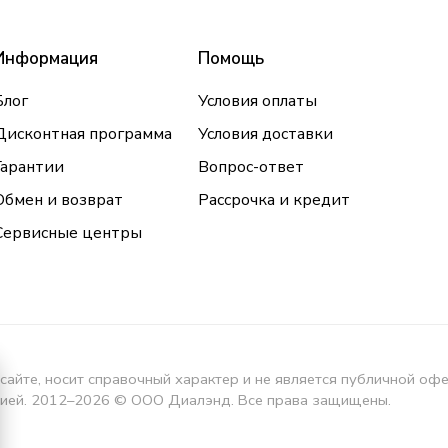
Информация
Помощь
Блог
Условия оплаты
Дисконтная программа
Условия доставки
Гарантии
Вопрос-ответ
Обмен и возврат
Рассрочка и кредит
Сервисные центры
сайте, носит справочный характер и не является публичной оф
кцией. 2012–2026 © ООО Диалэнд. Все права защищены.