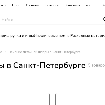
+
та
Блог
Отзывы
Новости
Контакты
риц-ручки и иглы
Инсулиновые помпы
Расходные матери
ге
Лечение пяточной шпоры в Санкт-Петербурге
ы в Санкт-Петербурге
5 товаро