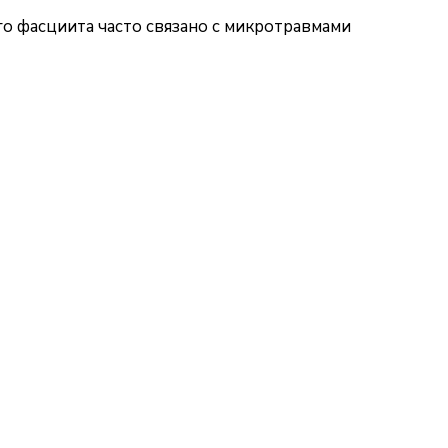
о фасциита часто связано с микротравмами