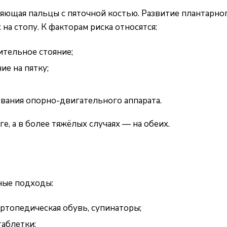
яющая пальцы с пяточной костью. Развитие плантарног
а стопу. К факторам риска относятся:
ительное стояние;
е на пятку;
вания опорно-двигательного аппарата.
е, а в более тяжёлых случаях — на обеих.
ные подходы:
ортопедическая обувь, супинаторы;
таблетки;