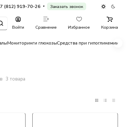
7 (812) 919-70-26
Заказать звонок
Войти
Сравнение
Избранное
Корзина
алы
Мониторинги глюкозы
Средства при гипогликемии
Гл
в
3 товара