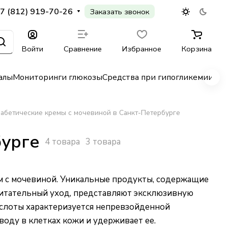
7 (812) 919-70-26
Заказать звонок
Войти
Сравнение
Избранное
Корзина
алы
Мониторинги глюкозы
Средства при гипогликемии
Гл
абетические кремы с мочевиной в Санкт-Петербурге
бурге
4 товара
3 товара
м с мочевиной. Уникальные продукты, содержащие
итательный уход, представляют эксклюзивную
ислоты характеризуется непревзойденной
оду в клетках кожи и удерживает ее.