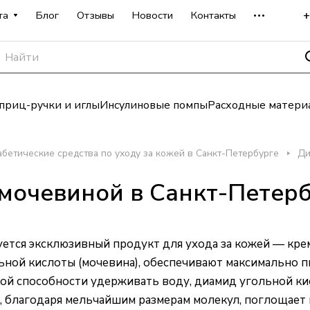
+
та
Блог
Отзывы
Новости
Контакты
риц-ручки и иглы
Инсулиновые помпы
Расходные матери
бетические средства по уходу за кожей в Санкт-Петербурге
Ди
мочевиной в Санкт-Петер
ется эксклюзивный продукт для ухода за кожей — кре
ной кислоты (мочевина), обеспечивают максимально п
кой способности удерживать воду, диамид угольной к
 благодаря мельчайшим размерам молекул, поглощает в