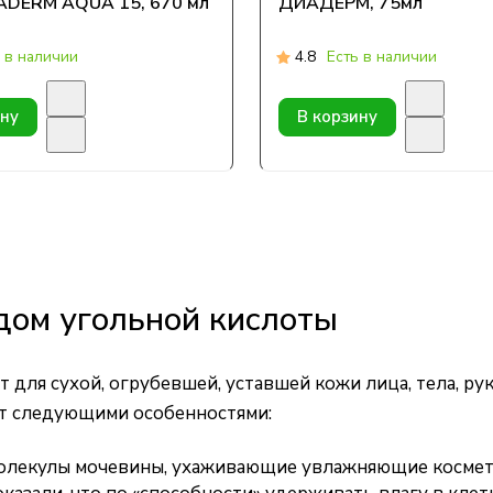
ADERM AQUA 15, 670 мл
ДИАДЕРМ, 75мл
 в наличии
4.8
Есть в наличии
ину
В корзину
дом угольной кислоты
т для сухой, огрубевшей, уставшей кожи лица, тела, ру
т следующими особенностями:
молекулы мочевины, ухаживающие увлажняющие космет