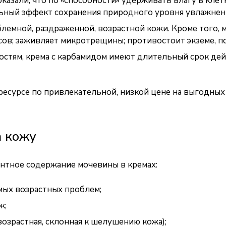
казали, что по «способности» удерживать влагу в клет
льный эффект сохранения природного уровня увлажнен
блемной, раздраженной, возрастной кожи. Кроме того, 
сов; заживляет микротрещины; противостоит экземе, пс
остям, крема с карбамидом имеют длительный срок дей
есурсе по привлекательной, низкой цене на выгодных 
а кожу
ентное содержание мочевины в кремах:
мых возрастных проблем;
ж;
возрастная, склонная к шелушению кожа);