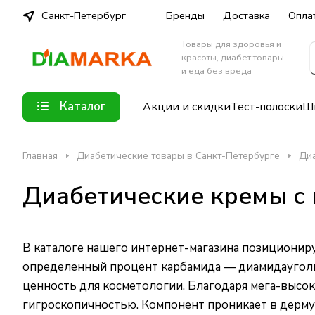
Санкт-Петербург
Бренды
Доставка
Опла
Товары для здоровья и
красоты, диабет товары
и еда без вреда
Каталог
Акции и скидки
Тест-полоски
Шп
Главная
Диабетические товары в Санкт-Петербурге
Диа
Диабетические кремы с 
В каталоге
нашего интернет-магазина
позициониру
определенный процент карбамида — диамидауголь
ценность для косметологии. Благодаря мега-высо
гигроскопичностью. Компонент проникает в дерму,